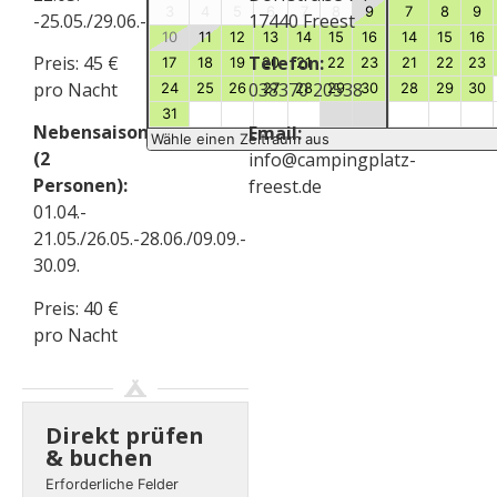
3
4
5
6
7
8
9
7
8
9
-25.05./29.06.-08.09
17440 Freest
10
11
12
13
14
15
16
14
15
16
Preis: 45 €
Telefon:
17
18
19
20
21
22
23
21
22
23
pro Nacht
038370 20538
24
25
26
27
28
29
30
28
29
30
31
Nebensaison
Email:
Wähle einen Zeitraum aus
(2
info@campingplatz-
Personen):
freest.de
01.04.-
21.05./26.05.-28.06./09.09.-
30.09.
Preis: 40 €
pro Nacht
Direkt prüfen
& buchen
Erforderliche Felder